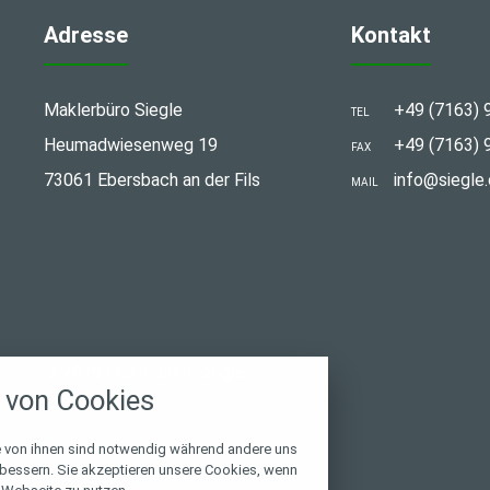
Adresse
Kontakt
Maklerbüro Siegle
+49 (7163) 
TEL
Heumadwiesenweg 19
+49 (7163) 
FAX
73061 Ebersbach an der Fils
info@siegle.
MAIL
stellungen
© 2026 Maklerbüro Siegle
rwendeten Cookies und Skripte. Sie haben die
von Cookies
u akzeptieren oder zu blockieren.
Notwendig
e von ihnen sind notwendig während andere uns
rbessern. Sie akzeptieren unsere Cookies, wenn