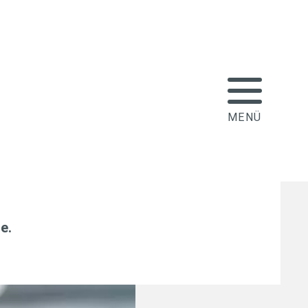
s eine sicherere
direkten
le
.