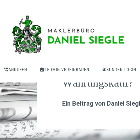
Sind Krypto-Fond
Alternative zum 
ANRUFEN
TERMIN VEREINBAREN
KUNDEN-LOGIN
Währungskauf?
Ein Beitrag von
Daniel Sieg