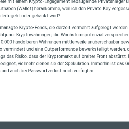
 viele mit einem Krypto-Engagement liebäugelnde Privatanleger 
uthaben (Wallet) herankomme, weil ich den Private Key verges
pleitegeht oder gehackt wird?
gemanagte Krypto-Fonds, die derzeit vermehrt aufgelegt werde
l jener Kryptowährungen, die Wachstumspotenzial versprechen. D
 10.000 handelbaren Währungen mittlerweile unüberschaubar gew
isiko vermindert und eine Outperformance bewerkstelligt werden
ngs das Risiko, dass der Kryptomarkt auf breiter Front abstürzt. 
eignet, vielmehr dienen sie der Spekulation. Immerhin ist das G
n und auch bei Passwortverlust noch verfügbar.