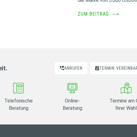
die Marke von 5.000 USDoll
ZUM BEITRAG
⟶
it.
ANRUFEN
TERMIN
VEREINBA
Telefonische
Online-
Termine am 
Beratung
Beratung
Ihrer Wahl