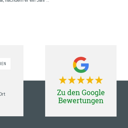
ar, nachdem er ein Jahr …
REN
Ort