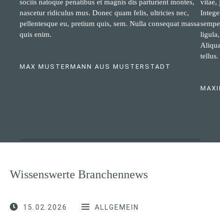
sociis natoque penatibus et magnis dis parturient montes,
vitae,
nascetur ridiculus mus. Donec quam felis, ultricies nec,
Intege
pellentesque eu, pretium quis, sem. Nulla consequat massa
semper
quis enim.
ligula
Aliqua
tellus.
MAX MUSTERMANN AUS MUSTERSTADT
MAXI
Wissenswerte Branchennews
15.02.2026
ALLGEMEIN