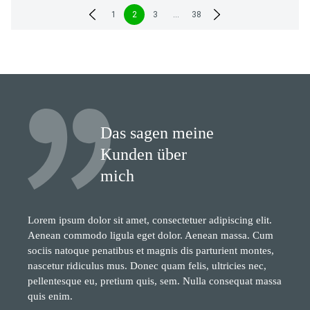
Seitennummerierung
1
2
3
…
38
der
Beiträge
Das sagen meine
Kunden über
mich
Lorem ipsum dolor sit amet, consectetuer adipiscing elit.
Aenean commodo ligula eget dolor. Aenean massa. Cum
sociis natoque penatibus et magnis dis parturient montes,
nascetur ridiculus mus. Donec quam felis, ultricies nec,
pellentesque eu, pretium quis, sem. Nulla consequat massa
quis enim.