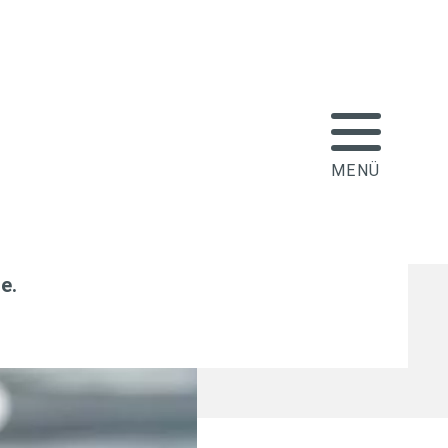
häden durch Frost
le
.