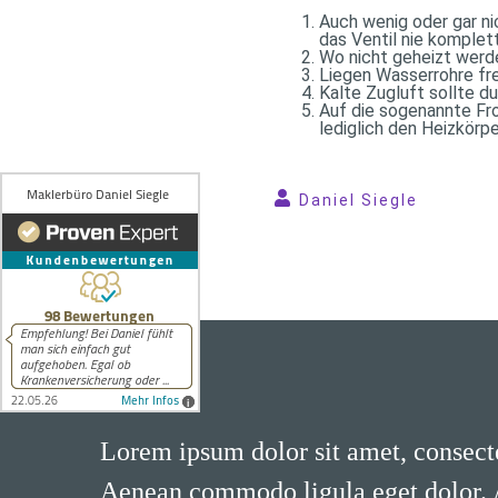
Auch wenig oder gar ni
das Ventil nie komplett
Wo nicht geheizt werde
Liegen Wasserrohre fre
Kalte Zugluft sollte d
Auf die sogenannte Fro
lediglich den Heizkörpe
Daniel Siegle
Lorem ipsum dolor sit amet, consecte
Aenean commodo ligula eget dolor.