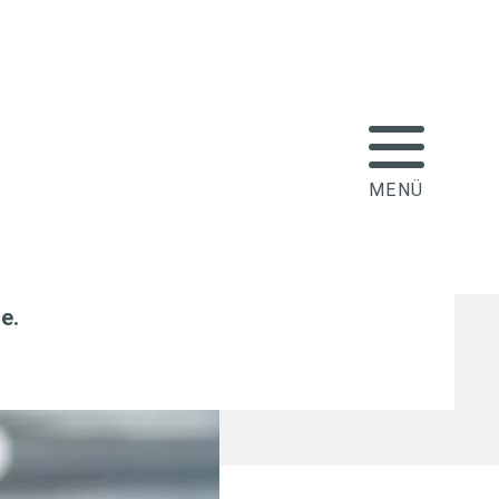
icherung spiegelt
n wider
le
.