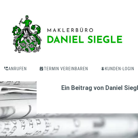
Wohngebäudevers
Baupreisinflatio
ANRUFEN
TERMIN VEREINBAREN
KUNDEN-LOGIN
Ein Beitrag von
Daniel Sieg