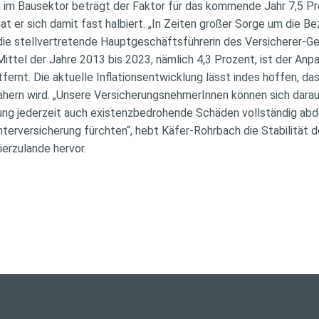
 im Bausektor beträgt der Faktor für das kommende Jahr 7,5 P
at er sich damit fast halbiert. „In Zeiten großer Sorge um die 
t die stellvertretende Hauptgeschäftsführerin des Versicherer-
Mittel der Jahre 2013 bis 2023, nämlich 4,3 Prozent, ist der An
fernt. Die aktuelle Inflationsentwicklung lässt indes hoffen, da
ern wird. „Unsere VersicherungsnehmerInnen können sich darauf
ung jederzeit auch existenzbedrohende Schäden vollständig abd
Unterversicherung fürchten“, hebt Käfer-Rohrbach die Stabilität d
erzulande hervor.