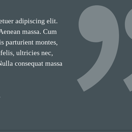
tuer adipiscing elit.
 Aenean massa. Cum
is parturient montes,
lis, ultricies nec,
 Nulla consequat massa
T