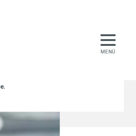
länder-Investments
abu sind
le
.