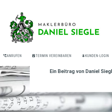
Warum Schwellen
auch jetzt kein T
ANRUFEN
TERMIN VEREINBAREN
KUNDEN-LOGIN
Ein Beitrag von
Daniel Sieg