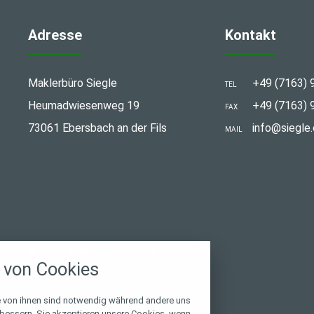
Adresse
Kontakt
Maklerbüro Siegle
+49 (7163) 
TEL
Heumadwiesenweg 19
+49 (7163) 
FAX
73061 Ebersbach an der Fils
info@siegle.
MAIL
stellungen
© 2026 Maklerbüro Siegle
rwendeten Cookies und Skripte. Sie haben die
von Cookies
u akzeptieren oder zu blockieren.
Notwendig
e von ihnen sind notwendig während andere uns
rbessern. Sie akzeptieren unsere Cookies, wenn