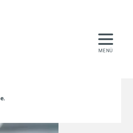
chlägt sich künftig
cherungsprämien
le
.