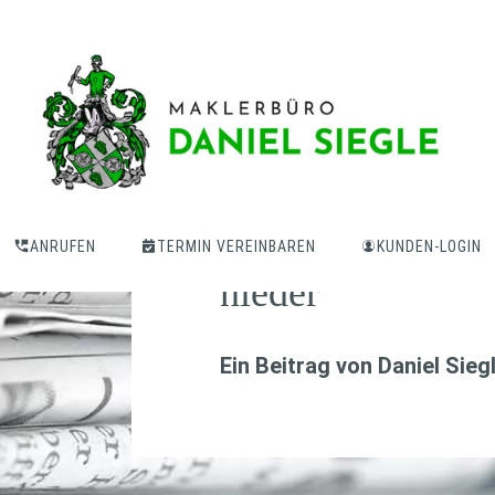
Sturzflutrisiko s
stärker in Versi
ANRUFEN
TERMIN VEREINBAREN
KUNDEN-LOGIN
nieder
Ein Beitrag von
Daniel Sieg