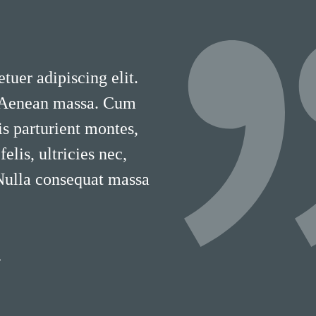
tuer adipiscing elit.
 Aenean massa. Cum
is parturient montes,
lis, ultricies nec,
 Nulla consequat massa
T