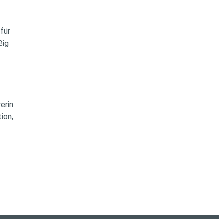
 für
ßig
n
rerin
tion,