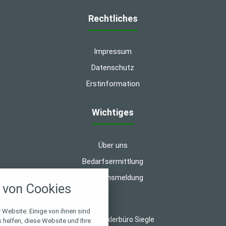
Rechtliches
Impressum
Datenschutz
Erstinformation
Wichtiges
Über uns
Bedarfsermittlung
nstellungen
Schadensmeldung
von Cookies
über alle verwendeten Cookies und
chkeit folgende Kategorien zu
r zu blockieren.
 Website. Einige von ihnen sind
© 2026 Maklerbüro Siegle
helfen, diese Website und Ihre