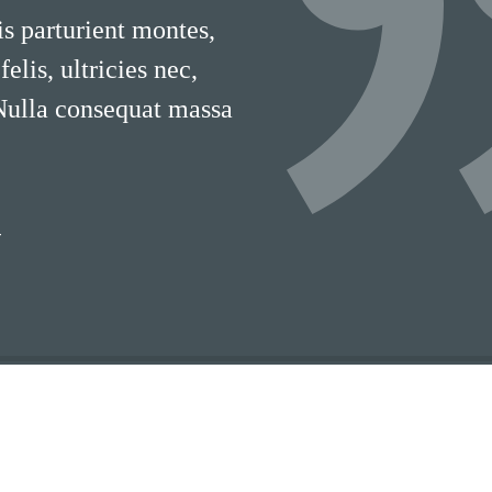
is parturient montes,
lis, ultricies nec,
 Nulla consequat massa
T