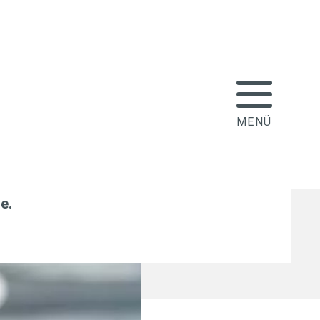
nen mit baldiger
g rechnen
le
.