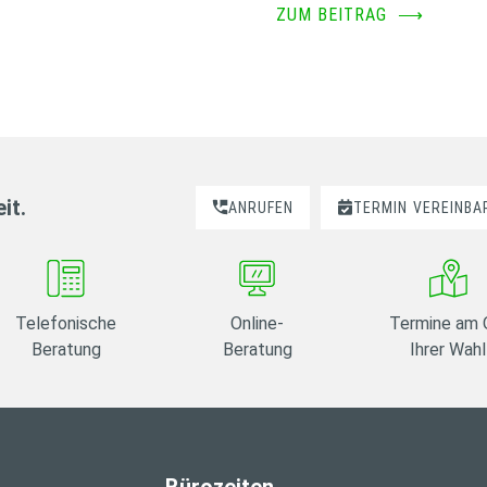
ZUM BEITRAG
⟶
it.
ANRUFEN
TERMIN
VEREINBA
Telefonische
Online-
Termine am 
Beratung
Beratung
Ihrer Wahl
Bürozeiten