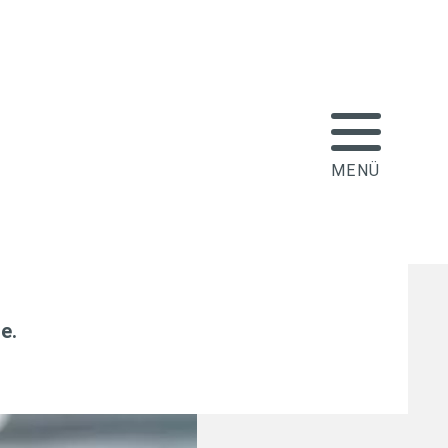
 müssen überzogene
 nicht komplett
le
.