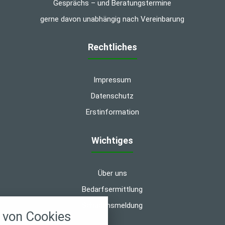
Gesprächs – und Beratungstermine
gerne davon unabhängig nach Vereinbarung
Rechtliches
Impressum
Datenschutz
Erstinformation
Wichtiges
Über uns
Bedarfsermittlung
nstellungen
Schadensmeldung
von Cookies
über alle verwendeten Cookies und