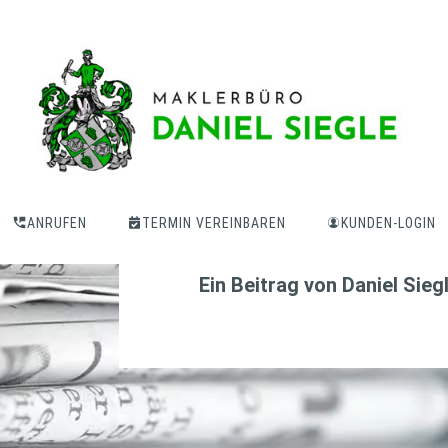
Eine Frage des W
erste halbe Milli
ANRUFEN
TERMIN VEREINBAREN
KUNDEN-LOGIN
Ein Beitrag von
Daniel Sieg