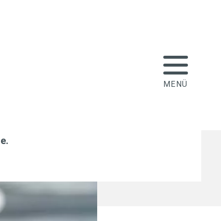
ie, nicht des Ob: die
on
le
.